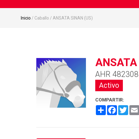
Inicio
/ Caballo / ANSATA SINAN (US)
ANSATA 
AHR 482308
Activo
COMPARTIR:
Share
Facebook
Twitt