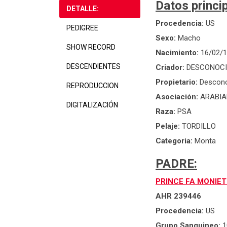
Datos princip
DETALLE:
Procedencia:
US
PEDIGREE
Sexo:
Macho
SHOW RECORD
Nacimiento:
16/02/
DESCENDIENTES
Criador:
DESCONOC
Propietario:
Descon
REPRODUCCION
Asociación:
ARABIA
DIGITALIZACIÓN
Raza:
PSA
Pelaje:
TORDILLO
Categoria:
Monta
PADRE:
PRINCE FA MONIET
AHR 239446
Procedencia:
US
Grupo Sanguineo:
1