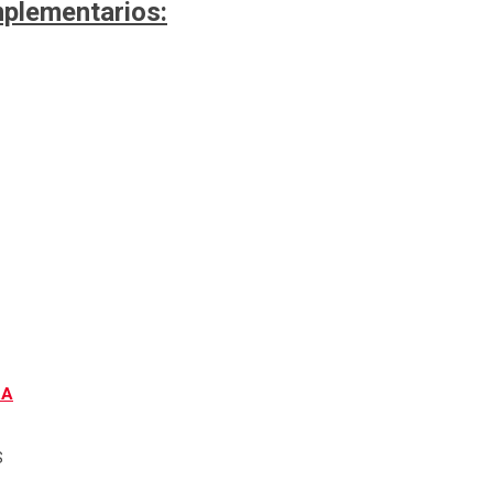
plementarios:
RA
S