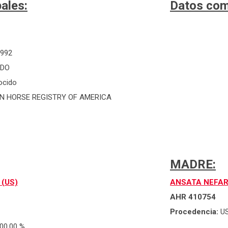
ales:
Datos com
1992
IDO
ocido
N HORSE REGISTRY OF AMERICA
MADRE:
 (US)
ANSATA NEFA
AHR 410754
Procedencia:
U
00,00 %