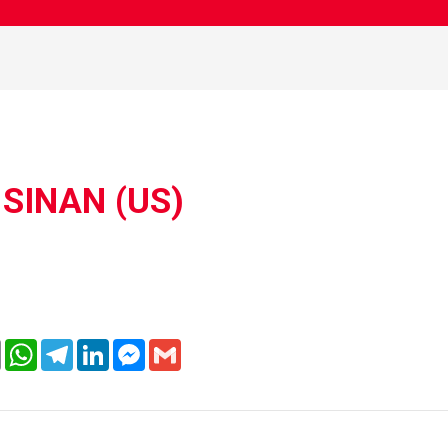
SINAN (US)
er
Email
WhatsApp
Telegram
LinkedIn
Messenger
Gmail