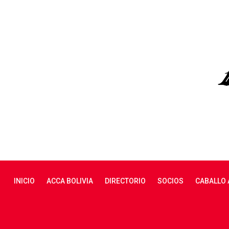
skip
navigation
INICIO
ACCA BOLIVIA
DIRECTORIO
SOCIOS
CABALLO 