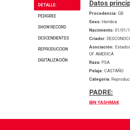
Datos princip
DETALLE:
Procedencia:
GB
PEDIGREE
Sexo:
Hembra
SHOW RECORD
Nacimiento:
01/01/
DESCENDIENTES
Criador:
DESCONOC
Asociación:
Estado
REPRODUCCION
OF AMERICA
DIGITALIZACIÓN
Raza:
PSA
Pelaje:
CASTAÑO
Categoria:
Reproduc
PADRE:
IBN YASHMAK