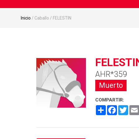
Inicio
/ Caballo / FELESTIN
FELESTI
AHR*359
Muerto
COMPARTIR:
Share
Facebook
Twitt