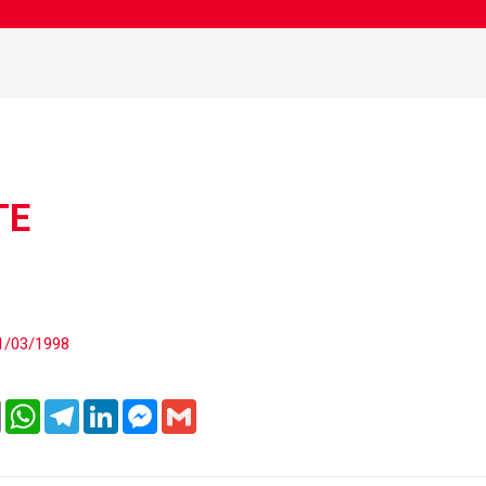
TE
1/03/1998
er
Email
WhatsApp
Telegram
LinkedIn
Messenger
Gmail