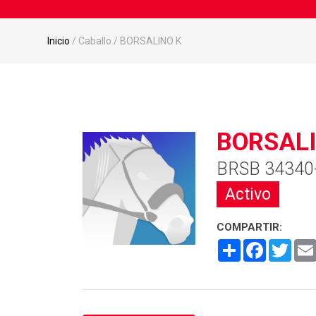
Inicio
/ Caballo / BORSALINO K
BORSALI
BRSB 34340
Activo
COMPARTIR:
Share
Facebook
Twitt