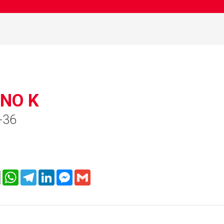
NO K
-36
er
Email
WhatsApp
Telegram
LinkedIn
Messenger
Gmail