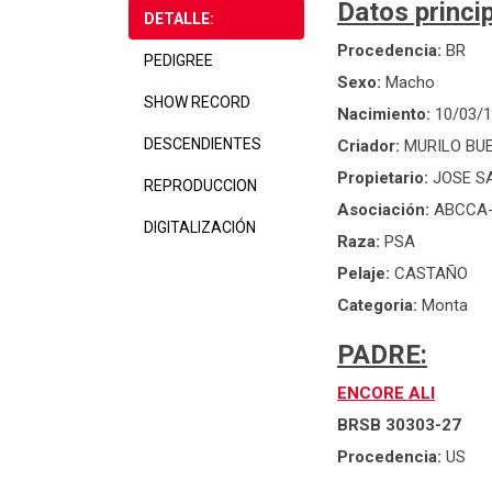
Datos princip
DETALLE:
Procedencia:
BR
PEDIGREE
Sexo:
Macho
SHOW RECORD
Nacimiento:
10/03/
DESCENDIENTES
Criador:
MURILO BU
Propietario:
JOSE S
REPRODUCCION
Asociación:
ABCCA-
DIGITALIZACIÓN
Raza:
PSA
Pelaje:
CASTAÑO
Categoria:
Monta
PADRE:
ENCORE ALI
BRSB 30303-27
Procedencia:
US