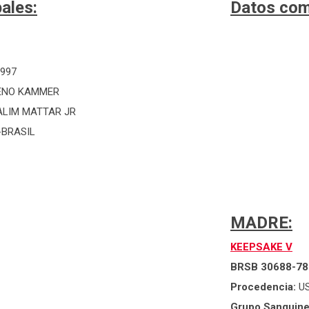
ales:
Datos com
1997
ENO KAMMER
ALIM MATTAR JR
BRASIL
MADRE:
KEEPSAKE V
BRSB 30688-78
Procedencia:
U
Grupo Sanguin