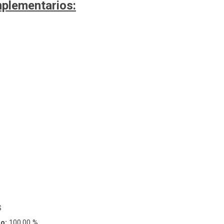
plementarios:
S
eo:
100,00 %